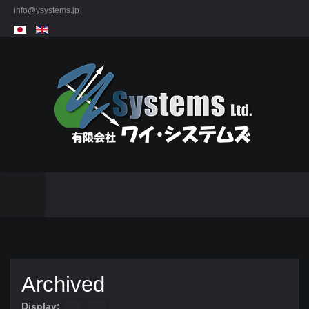
info@ysystems.jp
Archived
Display: