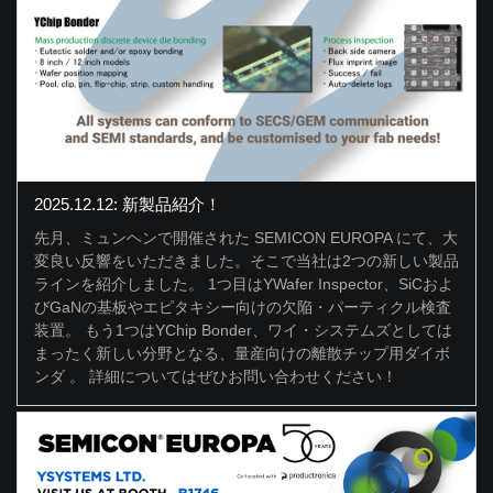
2025.12.12: 新製品紹介！
先月、ミュンヘンで開催された SEMICON EUROPA にて、大
変良い反響をいただきました。そこで当社は2つの新しい製品
ラインを紹介しました。 1つ目はYWafer Inspector、SiCおよ
びGaNの基板やエピタキシー向けの欠陥・パーティクル検査
装置。 もう1つはYChip Bonder、ワイ・システムズとしては
まったく新しい分野となる、量産向けの離散チップ用ダイボ
ンダ 。 詳細についてはぜひお問い合わせください！