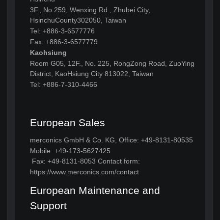
3F., No.259, Wenxing Rd., Zhubei City,
HsinchuCounty302050, Taiwan
Tel: +886-3-6577776
Fax: +886-3-6577779
Kaohsiung
Room G05, 12F., No. 225, RongZong Road, ZuoYing
District, KaoHsiung City 813022, Taiwan
Tel: +886-7-310-4466
European Sales
merconics GmbH & Co. KG, Office: +49-8131-80535
Mobile: +49-173-5627425
Fax: +49-8131-8053 Contact form:
https://www.merconics.com/contact
European Maintenance and
Support