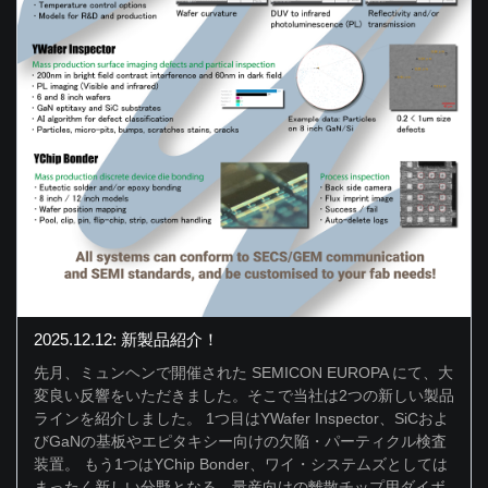
2025.12.12: 新製品紹介！
先月、ミュンヘンで開催された SEMICON EUROPA にて、大
変良い反響をいただきました。そこで当社は2つの新しい製品
ラインを紹介しました。 1つ目はYWafer Inspector、SiCおよ
びGaNの基板やエピタキシー向けの欠陥・パーティクル検査
装置。 もう1つはYChip Bonder、ワイ・システムズとしては
まったく新しい分野となる、量産向けの離散チップ用ダイボ