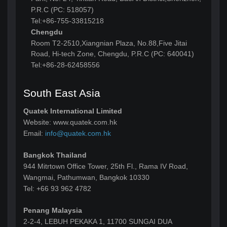
P.R.C (PC: 518057)
Tel:+86-755-33815218
Chengdu
Room T2-2510,Xiangnian Plaza, No.88,Five Jitai
Road, Hi-tech Zone, Chengdu, P.R.C (PC: 640041)
Tel:+86-28-62458556
South East Asia
Quatek International Limited
Website: www.quatek.com.hk
Email:
info@quatek.com.hk
Bangkok Thailand
944 Mitrtown Office Tower, 25th Fl., Rama IV Road,
Wangmai, Pathumwan, Bangkok 10330
Tel: +66 93 962 4782
Penang Malaysia
2-2-4, LEBUH PEKAKA 1, 11700 SUNGAI DUA