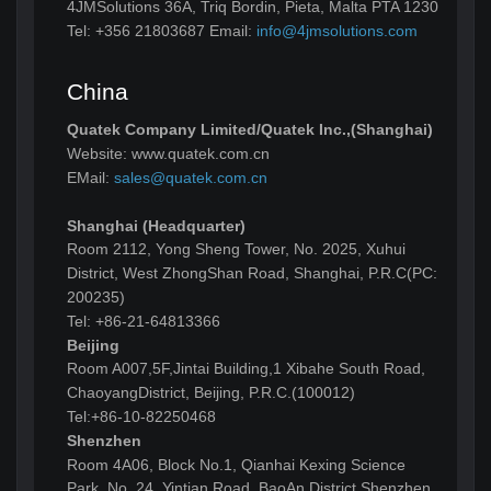
4JMSolutions 36A, Triq Bordin, Pieta, Malta PTA 1230
Tel: +356 21803687 Email:
info@4jmsolutions.com
China
Quatek Company Limited/Quatek Inc.,(Shanghai)
Website: www.quatek.com.cn
EMail:
sales@quatek.com.cn
Shanghai (Headquarter)
Room 2112, Yong Sheng Tower, No. 2025, Xuhui
District, West ZhongShan Road, Shanghai, P.R.C(PC:
200235)
Tel: +86-21-64813366
Beijing
Room A007,5F,Jintai Building,1 Xibahe South Road,
ChaoyangDistrict, Beijing, P.R.C.(100012)
Tel:+86-10-82250468
Shenzhen
Room 4A06, Block No.1, Qianhai Kexing Science
Park, No. 24, Yintian Road, BaoAn District,Shenzhen,