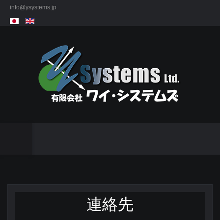
info@ysystems.jp
連絡先