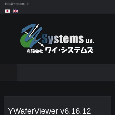
info@ysystems.jp
YWaferViewer v6.16.12