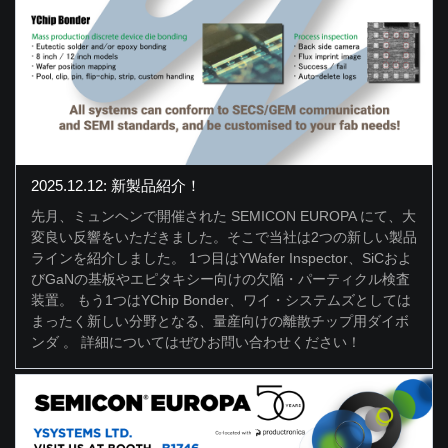
2025.12.12: 新製品紹介！
先月、ミュンヘンで開催された SEMICON EUROPA にて、大
変良い反響をいただきました。そこで当社は2つの新しい製品
ラインを紹介しました。 1つ目はYWafer Inspector、SiCおよ
びGaNの基板やエピタキシー向けの欠陥・パーティクル検査
装置。 もう1つはYChip Bonder、ワイ・システムズとしては
まったく新しい分野となる、量産向けの離散チップ用ダイボ
ンダ 。 詳細についてはぜひお問い合わせください！